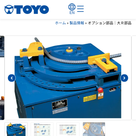
EN
ホーム
»
製品情報
»
オプション部品｜大Ｒ部品