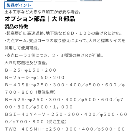
製品ポイント
土木工事など大きなＲ加工が必要な場合。
オプション部品｜大Ｒ部品
製品の特徴
･超高層ﾋﾞﾙ､高速道路､地下鉄など８Ｄ・１０Ｄの曲げＲに対応｡
･力点アーム､支点ローラの取り替えによって､大Ｒと標準サイズを
兼用して使用可能｡
･支点ローラ１個につき、２・３種類の曲げＲが可能｡
大Ｒ対応機種及び直径｡
Ｂ－２５…φ１５０・２００
Ｂ－２５－Ｄ…φ１５０・２００
Ｂ－４０ＳⅡ…φ２５０・３００・４００／φ５００・６００ ／φ
７００・８００（受注生産）
Ｂ－５２Ｓ…φ２５０・３００・４００／φ５００・６００／φ７
００・８００／φ９００・１，０００
ＢＳＩ－４１Ｙ４－Ｖ …２５０・３００・４００／φ５００・６０
０／φ７００・８００（受注生産）
ＴＷＢ－４０ＳＮⅡ…φ２５０・３００・４００／φ５００・６０