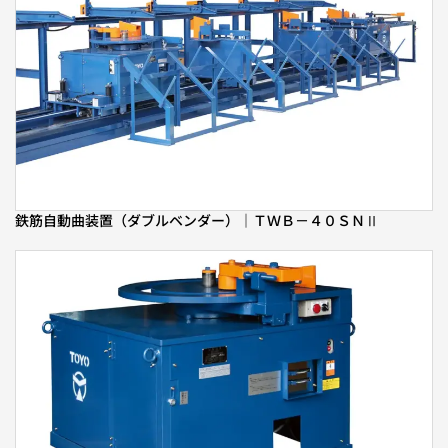
鉄筋自動曲装置（ダブルベンダー）｜ＴＷＢ－４０ＳＮⅡ