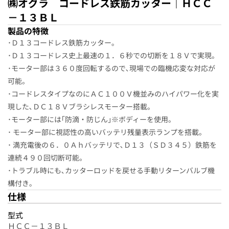
㈱オグラ コードレス鉄筋カッター｜ＨＣＣ
－１３ＢＬ
製品の特徴
･Ｄ１３コードレス鉄筋カッター｡
･Ｄ１３コードレス史上最速の１．６秒での切断を１８Ｖで実現。
･モーター部は３６０度回転するので､現場での臨機応変な対応が
可能。
･コードレスタイプなのにＡＣ１００Ｖ機並みのハイパワー化を実
現した､ＤＣ１８Ｖブラシレスモーター搭載。
･モーター部には｢防滴・防じん｣※ボディーを使用。
･ モーター部に視認性の高いバッテリ残量表示ランプを搭載。
･ 満充電後の６．０Ａｈバッテリで､Ｄ１３（ＳＤ３４５）鉄筋を
連続４９０回切断可能。
･トラブル時にも､カッターロッドを戻せる手動リターンバルブ機
構付き｡
仕様
型式
ＨＣＣ－１３ＢＬ