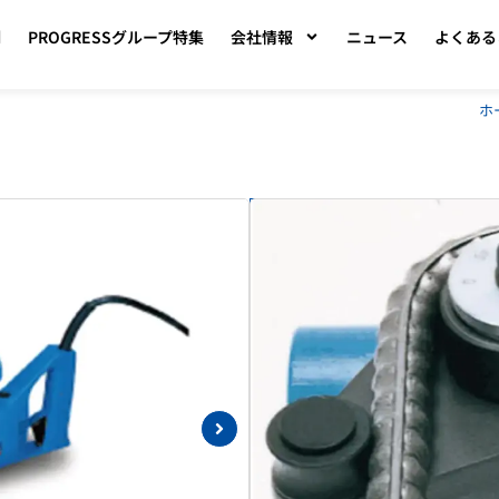
例
PROGRESSグループ特集
会社情報
ニュース
よくある
ホ
製品ポイント
１００Ｖ鉄筋ベンダーで１８０
㈱オグラ 電動油圧
製品の特徴
･配筋済みＤ１６鉄筋の１８０
･内部の｢スプール弁機構｣の
･曲げ角度は目盛りによって､
･ユーザー本位の標準５ｍ電源
仕様
型式
ＨＢＢ－