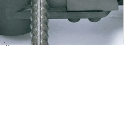
５ Ｄ１６＊１本 ＭＡＸ１８０゜
０Ｖ４５０Ｗ（５０／６０Ｈｚ）二重絶縁
ｋｇ