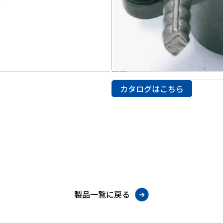
曲げ能力
ＳＤ３４
モータ
単相１０
重量
１２．５
カタログはこちら
製品一覧に戻る