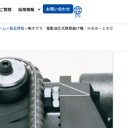
お問い合わせ
ご質問
採用情報
EN
ーム
»
製品情報
»
㈱オグラ 電動油圧式鉄筋曲げ機｜ＨＢＢ－１８０
゜曲げが可能。
式鉄筋曲げ機｜ＨＢＢ－１８０
゜曲げ加工が可能。
働きによって任意無段階の曲げ加工が可能。
容易に視認できます。
コード付き。
１８０