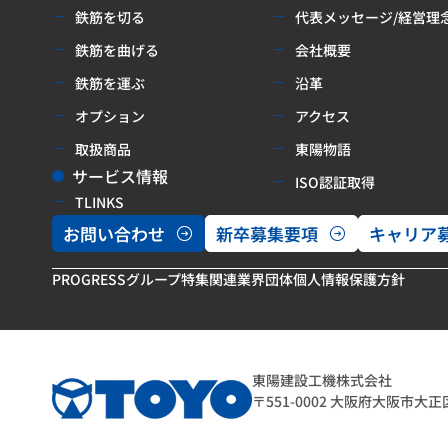
鉄筋を切る
代表メッセージ/経営理
鉄筋を曲げる
会社概要
鉄筋を運ぶ
沿革
オプション
アクセス
取扱商品
東陽物語
サービス情報
ISO認証取得
TLINKS
お問い合わせ
新卒募集要項
キャリア
PROGRESSグループ特集
関連業界団体
個人情報保護方針
東陽建設工機株式会社
〒551-0002 大阪府大阪市大正