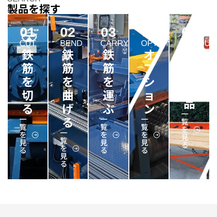
製品を探す
01
02
03
04
05
CUT
BEND
CARRY
OPTION
PRODUC
鉄
鉄
鉄
オ
HANDLE
取
筋
筋
筋
プ
扱
を
を
を
シ
商
切
曲
運
ョ
品
る
げ
ぶ
ン
一
る
一
一
一
覧
覧
覧
覧
を
一
を
を
を
見
覧
見
見
見
る
を
る
る
る
見
る