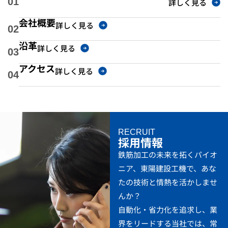
01
詳しく見る
会社概要
詳しく見る
02
沿革
詳しく見る
03
アクセス
詳しく見る
04
RECRUIT
採用情報
鉄筋加工の未来を拓くパイオ
ニア、東陽建設工機で、あな
たの技術と情熱を活かしませ
んか？
自動化・省力化を追求し、業
界をリードする当社では、常